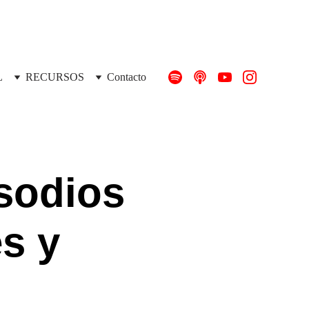
L
RECURSOS
Contacto
sodios 
s y 