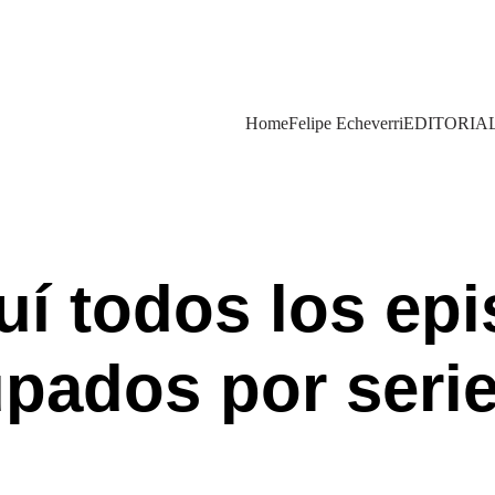
PODCAST de @felipeecheverri
Home
Felipe Echeverri
EDITORIA
í todos los epi
pados por serie